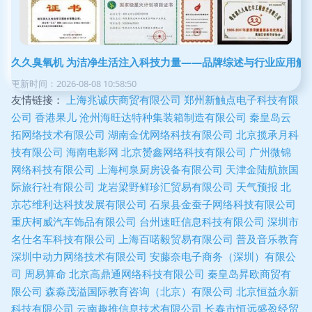
久久臭氧机 为洁净生活注入科技力量——品牌综述与行业应用解
更新时间：2026-08-08 10:58:50
友情链接：
上海兆诚庆商贸有限公司
郑州新触点电子科技有限
公司
香港果儿
沧州海旺达特种集装箱制造有限公司
秦皇岛云
拓网络技术有限公司
湖南金优网络科技有限公司
北京揽承月科
技有限公司
海南电影网
北京赟鑫网络科技有限公司
广州微锦
网络科技有限公司
上海柯泉厨房设备有限公司
天津金陆航旅国
际旅行社有限公司
龙岩梁野鲜珍汇贸易有限公司
天气预报
北
京芯维利达科技发展有限公司
石泉县金蚕子网络科技有限公司
重庆柯威汽车饰品有限公司
台州速旺信息科技有限公司
深圳市
名仕名车科技有限公司
上海百喏毅贸易有限公司
普及音乐教育
深圳中动力网络技术有限公司
安藤奈电子商务（深圳）有限公
司
周易算命
北京高鼎通网络科技有限公司
秦皇岛昇欧商贸有
限公司
森淼茂溢国际教育咨询（北京）有限公司
北京恒益永新
科技有限公司
云南趣推信息技术有限公司
长春市恒远盛盈经贸