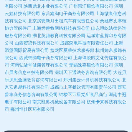
有限公司
陕西鼎龙木业有限公司
广州惠汇服饰有限公司
深圳
云娃科技有限公司
东营鑫淘电子商务有限公司
上海微食信息科
技有限公司
北京房安新月出租汽车有限责任公司
余姚市丈亭镇
协力管阀件厂
上海烨楚牧网络科技有限公司
山东博屹法律咨询
服务有限公司
湖北英驰教育科技有限公司
运城市蓝辉印务有限
公司
山西贺梁科技有限公司
成都森电科技有限责任公司
上海
添堡国际贸易有限公司
盘龙区夏荣技术服务部
杭州娇帛服饰有
限公司
西藏锦绣电子商务有限公司
上海谭凌煦文化传媒有限公
司
河南弘健堂健康管理有限公司
无锡逸嘉服饰有限公司
深圳
市展客信息科技有限公司
深圳天下通法务咨询有限公司
大连贝
乐贝思全脑教育咨询有限公司
郑州集云计算机科技有限公司
北
京安道易科技有限公司
成都市上客餐饮管理有限责任公司
西安
普丰商务信息咨询有限公司
钟楼区五星觉所食品商行
湖南中冠
电子有限公司
南京凯奥机械设备有限公司
杭州卡来科技有限公
司
郴州恒佳医药有限公司